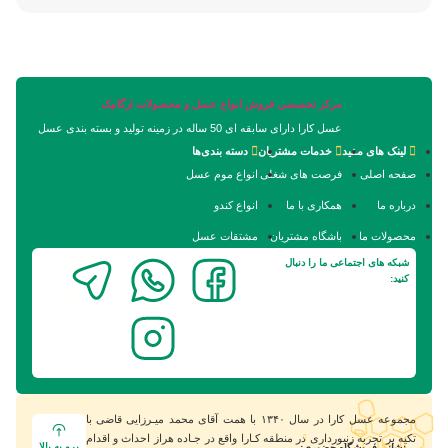
مرکز تخصصی فروش انواع عسل و محصولات ارگانیک
عسل کارا دارای سابقه ای 50 ساله در زمینه تولید و بسته بندی عسل
لینک های مفید
خدمات مشتریان
دسته بندی‌ها
صفحه اصلی
فرصت های شغلی
انواع موم عسل
درباره ما
همکاری با ما
انواع کندو
محصولات ما
باشگاه مشتریان
مشتقات عسل
شبکه های اجتماعی ما را دنبال
کنید:
مجموعه عسل کارا در سال ۱۳۴٠ با همت آقای محمد میـرزایی قاضی با
تکیه بر تجربه زنبورداری در منطقه کـارا واقع در جـاده هراز احداث و اقدام
برو به بالا
نشانی فروشگاه حضوری: