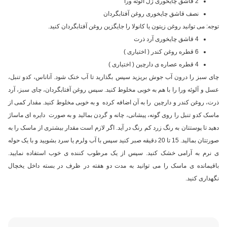
2 قاشق چایخوری ژل آلوئه ورا
نصف قاشق چایخوری روغن آفتابگردان
توجه: می توانید روغن زیتون یا کانولا را جایگزین روغن آفتابگردان کنید.
4 قاشق چایخوری آرد ذرت
6 قطره روغن کندر ( اختیاری )
4 قطره عصاره ی دارچین ( اختیاری )
چای سبز را درون آب جوش بریزید سپس بگذارید تا آب خنک شود. آناناس، کدو تنبل،
عسل و آلوئه ورا را با هم به خوبی مخلوط کنید. سپس روغن آفتابگردان، چای سبز، آرد
ذرت، روغن کندر و دارچین را به آن اضافه کرده و به خوبی مخلوط کنید. مقدار کمی از
ماسک کدو تنبل را روی گونه، پیشانی، چانه و گردن بمالید و به صورت دایره ای ماساژ
دهید تا پوستتان به رنگ زرد کم رنگ در آید. اگر لازم است مقدار بیشتری از ماسک را به
صورتتان بمالید. 15 تا 20 دقیقه صبر کنید سپس با آب ولرم یا سرد بشویید و با یک حوله
ی نرم به آرامی خشک کنید. سپس از یک مرطوب کننده ی خوب استفاده نمایید.
باقیمانده ی ماسک را می توانید به مدت دو هفته در ظرف در بسته داخل یخچال
نگهداری کنید.